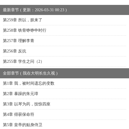
最新章节 ( 更新：2026-03-31 00:23 )
第259章 所以，朕来了
第258章 铁骨铮铮申时行
第257章 理解李青
第256章 反抗
第255章 学生之问（2）
全部章节 ( 我在大明长生久视 )
第1章 我，被时间遗忘的变数
第2章 暴躁的朱元璋
第3章 以琴为药，技惊四座
第4章 得获保命符
第5章 皇帝的贴身侍卫