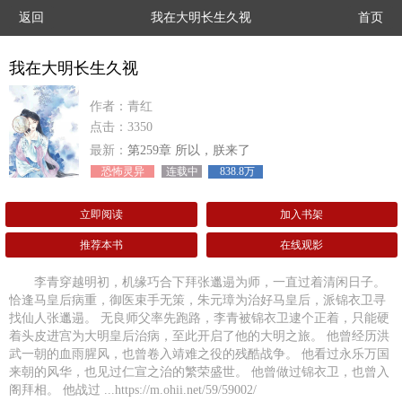
返回
我在大明长生久视
首页
我在大明长生久视
作者：青红
点击：3350
最新：
第259章 所以，朕来了
恐怖灵异
连载中
838.8万
立即阅读
加入书架
推荐本书
在线观影
李青穿越明初，机缘巧合下拜张邋遢为师，一直过着清闲日子。
恰逢马皇后病重，御医束手无策，朱元璋为治好马皇后，派锦衣卫寻
找仙人张邋遢。 无良师父率先跑路，李青被锦衣卫逮个正着，只能硬
着头皮进宫为大明皇后治病，至此开启了他的大明之旅。 他曾经历洪
武一朝的血雨腥风，也曾卷入靖难之役的残酷战争。 他看过永乐万国
来朝的风华，也见过仁宣之治的繁荣盛世。 他曾做过锦衣卫，也曾入
阁拜相。 他战过 ...https://m.ohii.net/59/59002/