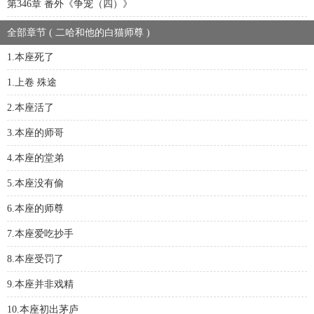
第346章 番外《争宠（四）》
全部章节 ( 二哈和他的白猫师尊 )
1.本座死了
1.上卷 殊途
2.本座活了
3.本座的师哥
4.本座的堂弟
5.本座没有偷
6.本座的师尊
7.本座爱吃抄手
8.本座受罚了
9.本座并非戏精
10.本座初出茅庐