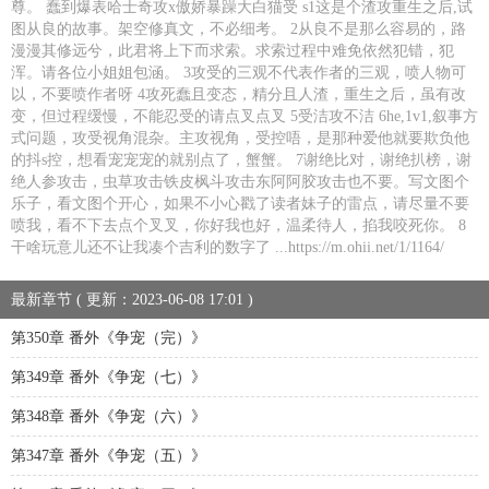
尊。 蠢到爆表哈士奇攻x傲娇暴躁大白猫受 s1这是个渣攻重生之后,试
图从良的故事。架空修真文，不必细考。 2从良不是那么容易的，路
漫漫其修远兮，此君将上下而求索。求索过程中难免依然犯错，犯
浑。请各位小姐姐包涵。 3攻受的三观不代表作者的三观，喷人物可
以，不要喷作者呀 4攻死蠢且变态，精分且人渣，重生之后，虽有改
变，但过程缓慢，不能忍受的请点叉点叉 5受洁攻不洁 6he,1v1,叙事方
式问题，攻受视角混杂。主攻视角，受控唔，是那种爱他就要欺负他
的抖s控，想看宠宠宠的就别点了，蟹蟹。 7谢绝比对，谢绝扒榜，谢
绝人参攻击，虫草攻击铁皮枫斗攻击东阿阿胶攻击也不要。写文图个
乐子，看文图个开心，如果不小心戳了读者妹子的雷点，请尽量不要
喷我，看不下去点个叉叉，你好我也好，温柔待人，掐我咬死你。 8
干啥玩意儿还不让我凑个吉利的数字了 ...https://m.ohii.net/1/1164/
最新章节 ( 更新：2023-06-08 17:01 )
第350章 番外《争宠（完）》
第349章 番外《争宠（七）》
第348章 番外《争宠（六）》
第347章 番外《争宠（五）》