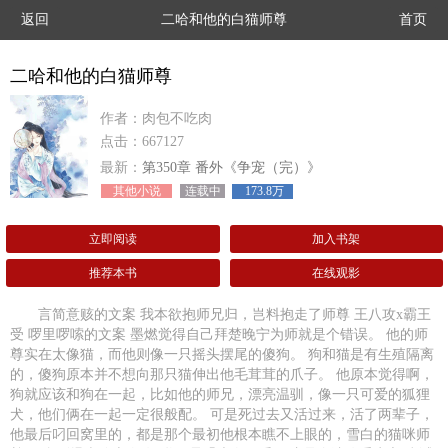
返回
二哈和他的白猫师尊
首页
二哈和他的白猫师尊
作者：肉包不吃肉
点击：667127
最新：
第350章 番外《争宠（完）》
其他小说
连载中
173.8万
立即阅读
加入书架
推荐本书
在线观影
言简意赅的文案 我本欲抱师兄归，岂料抱走了师尊 王八攻x霸王
受 啰里啰嗦的文案 墨燃觉得自己拜楚晚宁为师就是个错误。 他的师
尊实在太像猫，而他则像一只摇头摆尾的傻狗。 狗和猫是有生殖隔离
的，傻狗原本并不想向那只猫伸出他毛茸茸的爪子。 他原本觉得啊，
狗就应该和狗在一起，比如他的师兄，漂亮温驯，像一只可爱的狐狸
犬，他们俩在一起一定很般配。 可是死过去又活过来，活了两辈子，
他最后叼回窝里的，都是那个最初他根本瞧不上眼的，雪白的猫咪师