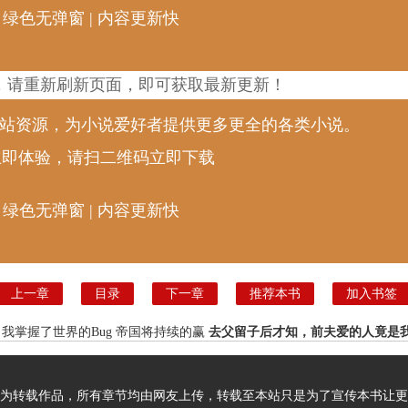
 绿色无弹窗 | 内容更新快
，请重新刷新页面，即可获取最新更新！
说站资源，为小说爱好者提供更多更全的各类小说。
立即体验，请扫二维码立即下载
 绿色无弹窗 | 内容更新快
上一章
目录
下一章
推荐本书
加入书签
我掌握了世界的Bug
帝国将持续的赢
去父留子后才知，前夫爱的人竟是
为转载作品，所有章节均由网友上传，转载至本站只是为了宣传本书让更