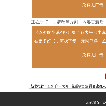
免费无广告 |
正在手打中，请稍等片刻，内容更新后
《体验版小说APP》集合各大平台小
看更多好书，离线下载，无网阅读，
免费无广告 |
新书推荐：
盗梦千年
大明：花重锦官城
昆仑渡魂人
本站所有小说