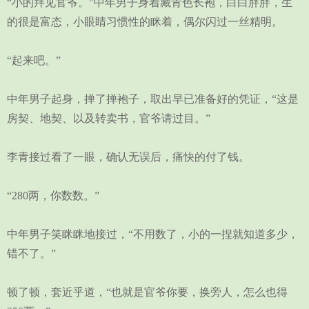
“小的拜见官爷。”中年男子身着藏青色长袍，白白胖胖，生
的很是富态，小眼睛习惯性的眯着，偶尔闪过一丝精明。
“起来吧。”
中年男子起身，掸了掸袍子，取出早已准备好的凭证，“这是
房契、地契、以及转卖书，官爷请过目。”
李青接过看了一眼，确认无误后，痛快的付了钱。
“280两，你数数。”
中年男子笑眯眯地接过，“不用数了，小的一捏就知道多少，
错不了。”
顿了顿，套近乎道，“也就是官爷你要，换旁人，怎么也得