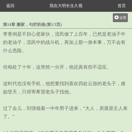
返回
我在大明长生久视
首页
设置
第14章 搬家，勾栏听曲(第1/3页)
关灯
李青倒是不担心老家伙，流民做了上百年，已然是老油子中
大
的老油子，流民中的战斗机，再加上那一身本事，万不会有
中
什么危险。
小
但相处了十年，这突然一分开，他还真有些不适应。
这时代也没有手机，他想要找到喜欢四处云游的老头子，难
如登天，只得寄希望老头子找他。
过了会儿，刘强领着一中年男子进来，“大人，房屋原主人来
了。”