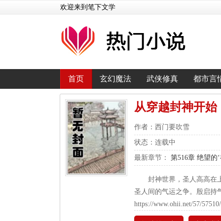
欢迎来到笔下文学
首页
玄幻魔法
武侠修真
都市言
从穿越封神开始
作者：西门要吹雪
状态：连载中
最新章节：
第516章 绝望的‘
封神世界，圣人高高在
圣人间的气运之争。殷启持
https://www.ohii.net/57/57510/