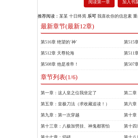
阅读第一章
加入书
推荐阅读：
某某
十日终焉
乐可
我喜欢你的信息素
重
最新章节(最新12章)
第516章 绝望的‘神’
第515
第512章 天尊轮海
第511
第508章 他是准帝！
第507
章节列表(1/6)
第一章：这人皇之位我坐定了
第二章
第五章：皇极刀法（求收藏追读！）
第六章
第九章：第一次穿越
第十章
第十三章：八极加劈挂、神鬼都害怕
第十四
第十七章：切磋
第十八