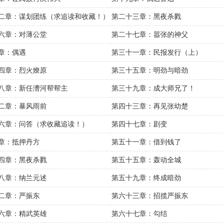
二章：谋划团练（求追读和收藏！）
第二十三章：黑夜杀戮
六章：对薄公堂
第二十七章：嚣张的神父
章：偶遇
第三十一章：民报发行（上）
四章：烈火燎原
第三十五章：明劲与暗劲
八章：新任漕河帮帮主
第三十九章：成大师兄了！
二章：暴风雨前
第四十三章：再见张幼楚
六章：问答（求收藏追读！）
第四十七章：剧变
章：抵押丹方
第五十一章：借到钱了
四章：黑夜杀戮
第五十五章：轰动全城
八章：纳兰元述
第五十九章：终成暗劲
二章：严振东
第六十三章：招揽严振东
六章：精武英雄
第六十七章：勾结