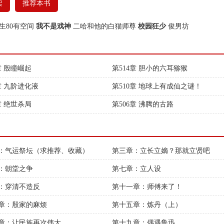
架
推荐本书
生80有空间
我不是戏神
二哈和他的白猫师尊
校园狂少
俊男坊
章 殷瞳崛起
第514章 胆小的六耳猕猴
章 九阶进化液
第510章 地球上有成仙之谜！
章 绝世杀局
第506章 沸腾的古路
：气运祭坛（求推荐、收藏）
第三章：立长立嫡？那就立贤吧
：朝堂之争
第七章：立人设
：穿清不造反
第十一章：师傅来了！
章：殷家的麻烦
第十五章：炼丹（上）
章：让民族再次伟大
第十九章：偶遇鲁迅