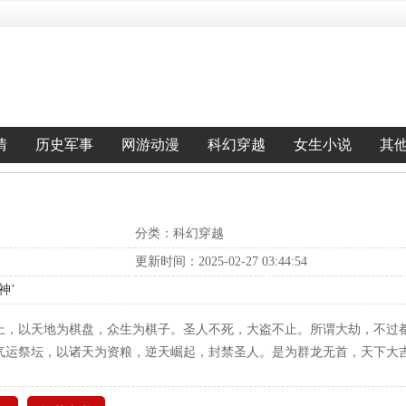
情
历史军事
网游动漫
科幻穿越
女生小说
其
分类：科幻穿越
更新时间：2025-02-27 03:44:54
神’
上，以天地为棋盘，众生为棋子。圣人不死，大盗不止。所谓大劫，不过
气运祭坛，以诸天为资粮，逆天崛起，封禁圣人。是为群龙无首，天下大