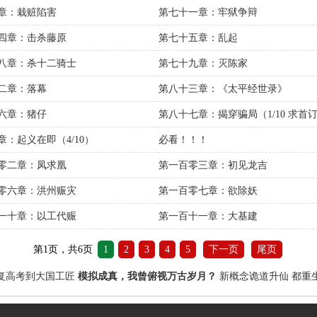
章：栽赃陷害
第七十一章：牢狱争辩
四章：击杀藤原
第七十五章：乱起
八章：杀十二骑士
第七十九章：灭陈家
二章：落幕
第八十三章：《太平经世录》
六章：猪仔
第八十七章：揭穿骗局（1/10 求首
章：起义在即（4/10）
必看！！！
零二章：凤求凰
第一百零三章：初见龙吉
零六章：洪州赈灾
第一百零七章：欲除妖
一十章：以工代赈
第一百十一章：大基建
第1页，共6页
1
2
3
4
5
下一页
尾页
恢复高考到大国工匠
模拟成真，我曾俯视万古岁月？
新概念诡道升仙
都重