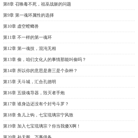
第8章 召唤毒不死，祖巫战躯的问题
第9章 第一魂环属性的选择
第10章 虚空螳螂兽
第11章 不一样的第一魂环
第12章 第一魂技，混沌无相
第13章 偷，咱们文化人的事情那能叫偷吗？
第14章 所以你的意思是唐三是个杂种？
第15章 天斗城，汇合孔德明
第16章 五级魂导器，毁灭者手炮
第17章 谁身边还没有个封号斗罗？
第18章 鱼儿上钩，七宝琉璃宗宁风致
第19章 加入七宝琉璃宗？你当我傻X啊！
第20章 补天阁，万事俱备