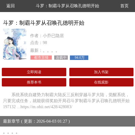
返回
斗罗：制霸斗罗从召唤孔德明开始
首页
斗罗：制霸斗罗从召唤孔德明开始
作者：小乔已隐居
点击：98
最新：
。。。。
都市言情
连载中
94.0万
立即阅读
加入书架
推荐本书
在线观影
系统系统自建势力制霸大陆反三反刚穿越斗罗大陆，觉醒系统，
只要完成任务，就能获得奖励开局召斗罗制霸斗罗从召唤孔德明开始
197132 ...https://m.ohii.net/428/428083/
最新章节 ( 更新：2026-04-03 01:27 )
。。。。