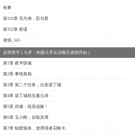
有事
第333章 兄与弟，臣与君
第332章 密谋
请假_343
全部章节 ( 斗罗：制霸斗罗从召唤孔德明开始 )
第1章 夜半惊魂
第2章 事情真相
第3章 第二个任务，出发诺丁城
第4章 诺丁城初见素云涛
第5章 武魂：祖巫战躯！
第6章 玉小刚，自取其辱
第7章 鲸胶炼体，使用强者召唤卡。