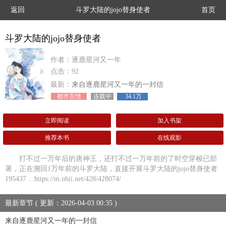
返回
斗罗大陆的jojo替身使者
首页
斗罗大陆的jojo替身使者
作者：逐鹿星河又一年
点击：92
最新：
来自逐鹿星河又一年的一封信
都市言情
连载中
34.1万
立即阅读
加入书架
推荐本书
在线观影
打不过一万年后的唐神王，还打不过一万年前的了时空穿梭已部
署，正在溯回1万年前的斗罗大陆，直接开展斗罗大陆的jojo替身使者
195437 ...https://m.ohii.net/428/428074/
最新章节 ( 更新：2026-04-03 00:35 )
来自逐鹿星河又一年的一封信