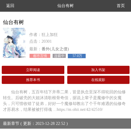
返回
仙台有树
首页
仙台有树
作者：狂上加狂
点击：20301
最新：
番外(儿女之债)
都市言情
连载中
57.0万
立即阅读
加入书架
推荐本书
在线观影
仙台有树，五百年结下并蒂二果，皆是执念至深不得轮回的仙修
转生。后破壳的大姐沐清歌根骨奇佳，据说上辈子是魔修中的女魔
头，只可惜收错了徒弟，好好一个魔修却教出了个千年难遇的仙修奇
才苏易水，结果被被打得魂 ...https://m.ohii.net/42/42510/
最新章节 ( 更新：2023-12-28 22:52 )