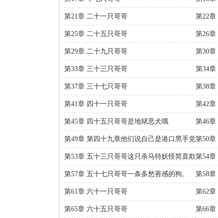
第21章 二十一只哥哥
第22
第25章 二十五只哥哥
第26
第29章 二十九只哥哥
第30
第33章 三十三只哥哥
第34
第37章 三十七只哥哥
第38
第41章 四十一只哥哥
第42
第45章 四十五只哥哥是地狱恶犬哦
第46
第49章 第四十九章他们说自己是港口黑手党
第50
的……
第53章 五十三只哥哥这只杀马特妖怪简直欺
第54
人……
你……
第57章 五十七只哥哥一条多愁善感的狗。
第58
品……
第61章 六十一只哥哥
第62
第65章 六十五只哥哥
第66