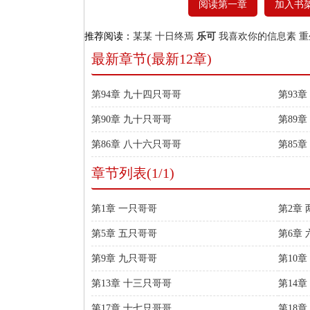
阅读第一章
加入书
推荐阅读：
某某
十日终焉
乐可
我喜欢你的信息素
重
最新章节(最新12章)
第94章 九十四只哥哥
第93
第90章 九十只哥哥
第89
第86章 八十六只哥哥
第85
章节列表(1/1)
第1章 一只哥哥
第2章
第5章 五只哥哥
第6章
第9章 九只哥哥
第10章
第13章 十三只哥哥
第14
第17章 十七只哥哥
第18