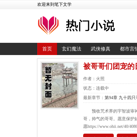
欢迎来到笔下文学
首页
玄幻魔法
武侠修真
都市言
被哥哥们团宠的
作者：火照
状态：连载中
最新章节：
第94章 九十四
预收咒术界的宇智波审
哥，帅气的哥哥。愿意保护
愿https://www.ohii.net/40/408