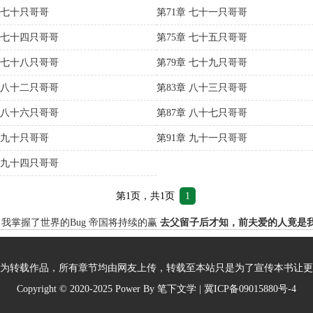
章 七十只哥哥
第71章 七十一只哥哥
章 七十四只哥哥
第75章 七十五只哥哥
章 七十八只哥哥
第79章 七十九只哥哥
章 八十二只哥哥
第83章 八十三只哥哥
章 八十六只哥哥
第87章 八十七只哥哥
章 九十只哥哥
第91章 九十一只哥哥
章 九十四只哥哥
第1页，共1页
1
我掌握了世界的Bug
帝国将持续的赢
去父留子后才知，前夫爱的人竟是
为转载作品，所有章节均由网友上传，转载至本站只是为了宣传本书让更
Copyright © 2020-2025 Power By
笔下文学
| 冀ICP备09015880号-4