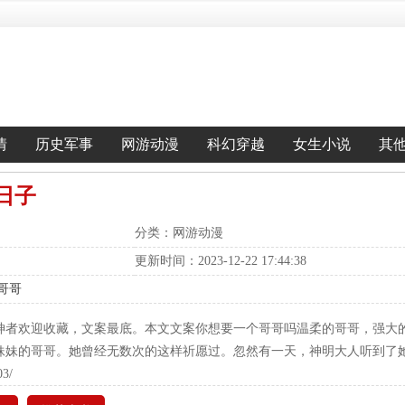
情
历史军事
网游动漫
科幻穿越
女生小说
其
日子
分类：网游动漫
更新时间：2023-12-22 17:44:38
只哥哥
神者欢迎收藏，文案最底。本文文案你想要一个哥哥吗温柔的哥哥，强大
妹妹的哥哥。她曾经无数次的这样祈愿过。忽然有一天，神明大人听到了
03/