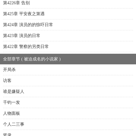
第4226章 告别
第425章 平安夜之第遇
第424章 演员的的惊吓日常
第423章 演员的日常
第422章 警察的另类日常
全部章节 ( 被迫成名的小说家 )
开局杀
访客
谁是嫌疑人
千钧一发
人物面板
个人二三事
笔录