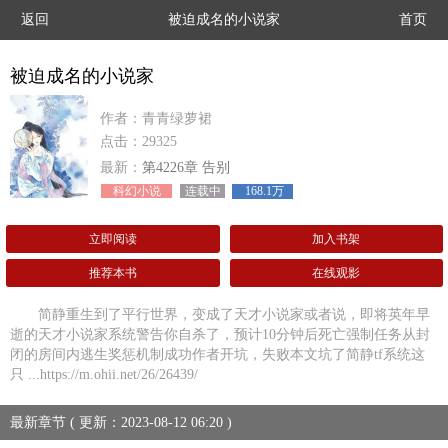
返回
被迫成名的小说家
首页
被迫成名的小说家
作者：青青绿萝裙
点击：29325
最新：
第4226章 告别
科幻小说
连载中
168.1万
立即阅读
加入书架
推荐本书
在线观影
简静重生到了平行世界，变成了天才小说家或者说，即将英年早
逝的天才小说家系统警告你自杀了，预计10分钟后死亡强制任务从封
闭的房间内逃生奖惩机制成功作者开坑，失败本文坑了简静tf系统这
只 ...https://m.ohii.net/26/26439/
最新章节 ( 更新：2023-08-12 06:20 )