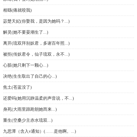
相繇(痛就咬我)
宓楚天妃(你娶我，是因为她吗？...)
解灵(她不要晏潮生了...)
离开(琉双拜别妖君，多谢百年照...)
被拒(传妖君令，仙子琉双，永不...)
心脏(她只剩下一颗心...)
决绝(生生取出了自己的心...)
焦土(苍蓝没了)
还爱吗(她用沉静温柔的声音说，不...)
身死(大雨里踉跄朝她而来...)
重生(空桑少主赤水琉双...)
九思潭（含入v通知）(……是他啊。...)