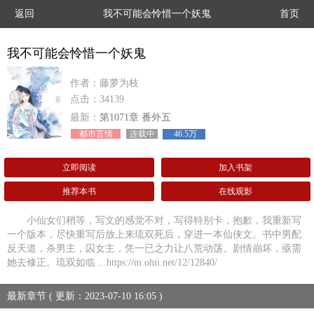
返回
我不可能会怜惜一个妖鬼
首页
我不可能会怜惜一个妖鬼
作者：藤萝为枝
点击：34139
最新：
第1071章 番外五
都市言情
连载中
46.5万
立即阅读
加入书架
推荐本书
在线观影
小仙女们稍等，写文的感觉不对，写得特别卡，抱歉，我重新写
一个版本，尽快重写后放上来琉双死后，穿进一本仙侠文。书中男配
反天道，杀男主，囚女主，凭一已之力让八荒动荡。剧情崩坏，亟需
她去修正。琉双如临 ...https://m.ohii.net/12/12840/
最新章节 ( 更新：2023-07-10 16:05 )