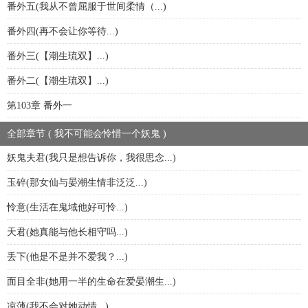
番外五(我从不曾屈服于世间柔情（...)
番外四(再不会让你等待...)
番外三(【潮生琉双】...)
番外二(【潮生琉双】...)
第103章 番外一
全部章节 ( 我不可能会怜惜一个妖鬼 )
妖鬼夫君(我只是想告诉你，我很思念...)
玉碎(那女仙与晏潮生情非泛泛...)
怜意(生活在鬼域他好可怜...)
天君(她真能与他长相守吗...)
丢下(他是不是并不爱我？...)
面目全非(她用一半的生命在爱晏潮生...)
凉薄(我不会对她动情...)