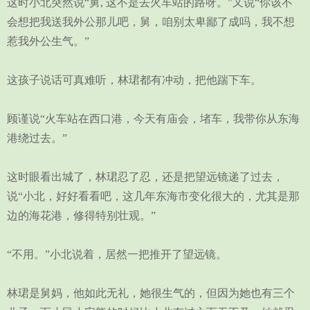
这时小北突然说“舅, 这不是去火车站的路呀。”又说“你该不
会想把我送我外公那儿吧，舅，咱别太卑鄙了成吗，我不想
惹我外公生气。”
这孩子说话可真难听，林珺都有冲动，把他踹下车。
顾谨说“火车站在西口港，今天有庙会，堵车，我带你从东海
港绕过去。”
这时眼看出城了，林珺忍了忍，还是把望远镜递了过去，
说“小北，好好看看吧，这几年东海市变化很大的，尤其是那
边的海花港，修得特别壮观。”
“不用。”小北说着，居然一把推开了望远镜。
林珺是舅妈，他如此无礼，她很生气的，但因为她也有三个