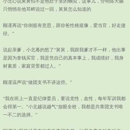
小北心说舅舅怕不是他肚子里的蛔虫，这事儿，分明陈天赐
只悄悄在他耳畔说过一回，舅舅怎么知道的
顾谨再说“你倒挺有意思，跟你爸性格挺像，爱当官，好走捷
径。”
说起亲爹，小北蓦的怒了“舅舅，我跟我爹才不一样，他出事
是因为拿钱买官，我是凭自己的真本事上，我成绩好，我身
材素质，家庭背景都过人。”
顾谨温声说“做团支书不讲这些。”
“我在班上一直是纪律委员，要说党性，血性，每年军训我都
会得第一。”小北越说越气“放眼全校，我都是共青团支书唯
一不二的选择。”