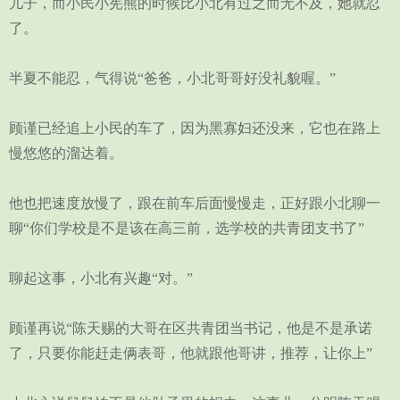
儿子，而小民小宪熊的时候比小北有过之而无不及，她就忍
了。
半夏不能忍，气得说“爸爸，小北哥哥好没礼貌喔。”
顾谨已经追上小民的车了，因为黑寡妇还没来，它也在路上
慢悠悠的溜达着。
他也把速度放慢了，跟在前车后面慢慢走，正好跟小北聊一
聊“你们学校是不是该在高三前，选学校的共青团支书了”
聊起这事，小北有兴趣“对。”
顾谨再说“陈天赐的大哥在区共青团当书记，他是不是承诺
了，只要你能赶走俩表哥，他就跟他哥讲，推荐，让你上”