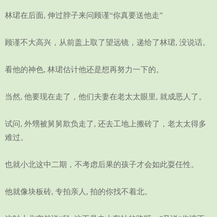
林珺在后面, 伸过脖子来问顾谨“你真要送他走”
顾谨不大高兴，从前盖上取了望远镜，递给了林珺, 没说话。
看他的神色, 林珺估计他还是想再努力一下的。
当然, 他要现在走了，他们夫妻在老太太眼里, 就成恶人了。
试问, 外甥被舅舅欺负走了, 还去工地上搬砖了，老太太得多
难过。
也就小北这中二期，不考虑后果的孩子才会如此耍任性。
他就像块板砖, 专拍亲人, 拍的你找不着北。