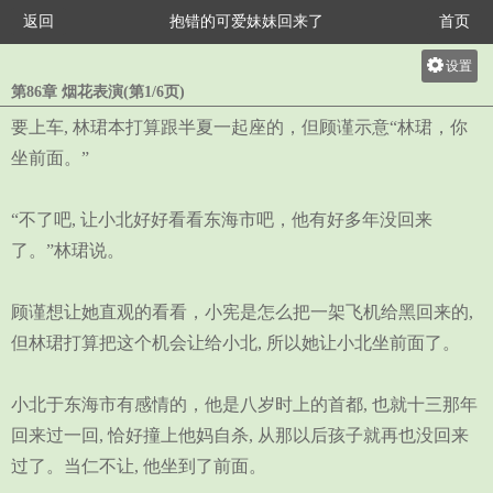
返回
抱错的可爱妹妹回来了
首页
设置
第86章 烟花表演(第1/6页)
关灯
要上车, 林珺本打算跟半夏一起座的，但顾谨示意“林珺，你
大
坐前面。”
中
小
“不了吧, 让小北好好看看东海市吧，他有好多年没回来
了。”林珺说。
顾谨想让她直观的看看，小宪是怎么把一架飞机给黑回来的,
但林珺打算把这个机会让给小北, 所以她让小北坐前面了。
小北于东海市有感情的，他是八岁时上的首都, 也就十三那年
回来过一回, 恰好撞上他妈自杀, 从那以后孩子就再也没回来
过了。当仁不让, 他坐到了前面。