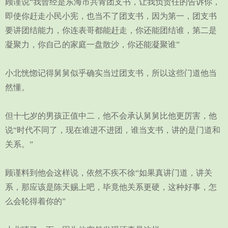
顾谨说“我曾经是东海市共青团支书，让我负责任的告诉你，
即使你赶走小民小宪，也当不了团支书，因为第一，团支书
要讲团结能力，你连表哥都能赶走，你还能团结谁，第二是
凝聚力，你自己的家庭一盘散沙，你还能凝聚谁”
小北恍惚记得舅舅似乎确实当过团支书，所以这些门道他当
然懂。
但十七岁的男孩正值中二，他不会承认舅舅比他更厉害，他
说“时代不同了，现在谁进不进团，谁当支书，讲的是门道和
关系。”
顾谨料到他会这样说，依然不疾不徐“如果真讲门道，讲关
系，那应该是陈天赐上吧，毕竟他关系更硬，这种好事，怎
么会轮得着你的”