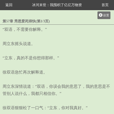
返回
冰河末世：我囤积了亿亿万物资
首页
设置
第57章 秀恩爱死得快(第1/3页)
关灯
“双语，不需要你解释。”
大
中
周立东摇头说道。
小
“立东，真的不是你想得那样。”
徐双语急忙再次解释道。
周立东深情说道：“双语，你误会我的意思了，我的意思是不
管别人说什么，我都只相信你。”
徐双语狠狠松了一口气：“立东，你对我真好。”