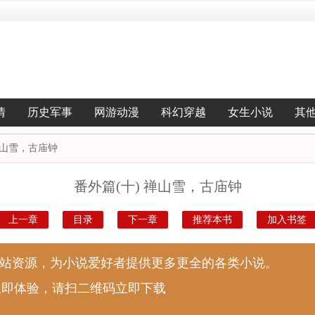
情
历史军事
网游动漫
科幻穿越
女生小说
其
 禅山雪，古庙钟
番外篇(十) 禅山雪，古庙钟
上一章
目录
下一章
推荐本书
加入书签
说站资源，为小说爱好者提供更多更全的各类小说。
立即体验，请扫二维码立即下载