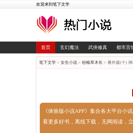
欢迎来到笔下文学
首页
玄幻魔法
武侠修真
都市言
笔下文学
>
女生小说
>
枌榆草木长
> 番外篇(十)
《体验版小说APP》集合各大平台小
看更多好书，离线下载，无网阅读，