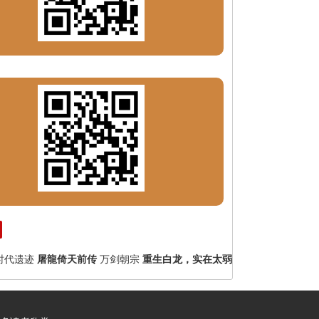
时代遗迹
屠龍倚天前传
万剑朝宗
重生白龙，实在太弱