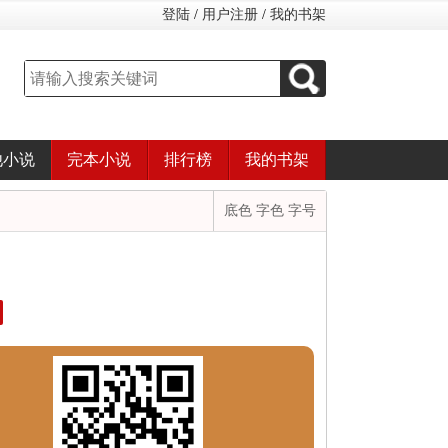
登陆
/
用户注册
/
我的书架
他小说
完本小说
排行榜
我的书架
底色 字色 字号