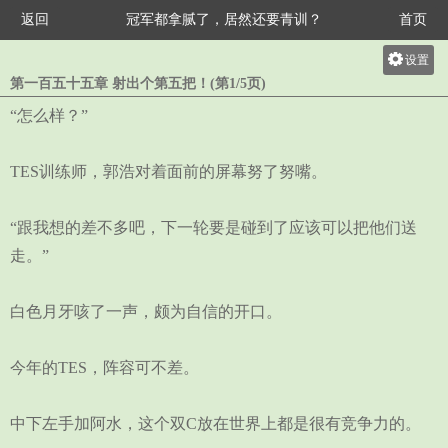
返回
冠军都拿腻了，居然还要青训？
首页
设置
第一百五十五章 射出个第五把！(第1/5页)
关灯
“怎么样？”
大
中
TES训练师，郭浩对着面前的屏幕努了努嘴。
小
“跟我想的差不多吧，下一轮要是碰到了应该可以把他们送
走。”
白色月牙咳了一声，颇为自信的开口。
今年的TES，阵容可不差。
中下左手加阿水，这个双C放在世界上都是很有竞争力的。