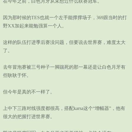
在今年之前，白色月牙从未想过什么联赛冠军。
因为那时候的TES也就一个左手能撑撑场子，369跟当时的打
野XX加起来能勉强算一个人。
这样的队伍打进季后赛没问题，但要说去世界赛，难度太大
了。
去年冒泡赛被三号种子一脚踹死的那一幕还是让白色月牙有
些耿耿于怀。
但今年是真的不一样了。
上中下三路对线强度都很高，搭配karsa这个“增幅器”，他有
很大的把握打进世界赛。