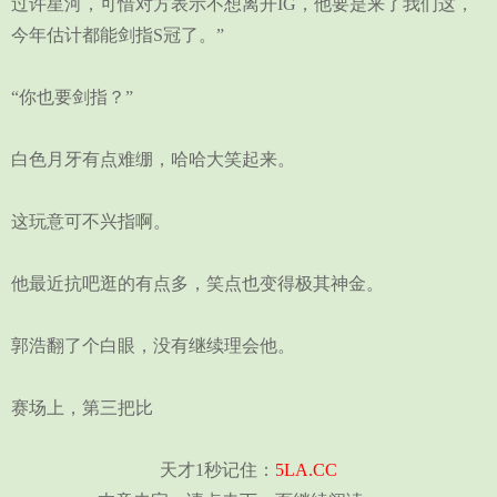
过许星河，可惜对方表示不想离开IG，他要是来了我们这，
今年估计都能剑指S冠了。”
“你也要剑指？”
白色月牙有点难绷，哈哈大笑起来。
这玩意可不兴指啊。
他最近抗吧逛的有点多，笑点也变得极其神金。
郭浩翻了个白眼，没有继续理会他。
赛场上，第三把比
天才1秒记住：
5LA.CC