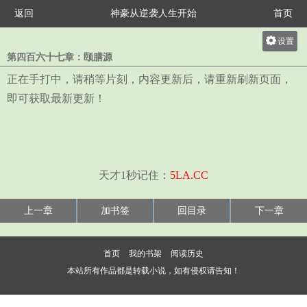
返回
神豪从逆袭人生开始
首页
设置
第四百六十七章：颐膳源
关灯
正在手打中，请稍等片刻，内容更新后，请重新刷新页面，
大
即可获取最新更新！
中
小
天才1秒记住：
5LA.CC
上一章
加书签
回目录
下一章
首页
我的书架
阅读历史
本站所有作品都是转载小说，如有侵权请告知！