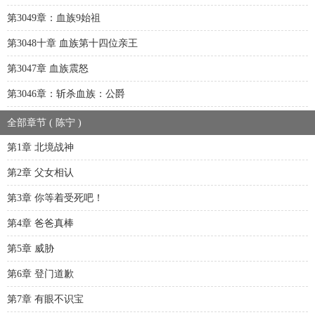
第3049章：血族9始祖
第3048十章 血族第十四位亲王
第3047章 血族震怒
第3046章：斩杀血族：公爵
全部章节 ( 陈宁 )
第1章 北境战神
第2章 父女相认
第3章 你等着受死吧！
第4章 爸爸真棒
第5章 威胁
第6章 登门道歉
第7章 有眼不识宝