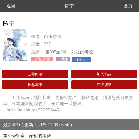
返回
陈宁
首页
陈宁
作者：白玉求瑕
点击：327
最新：
第305始0章：始祖的考验
恐怖灵异
连载中
439.8万
立即阅读
加入书架
推荐本书
在线观影
五年戎马，战神归来。为报答她当年救命之恩，情愿忍受百般折
辱。只等她牵起我的手，便许她一世繁华。
...https://m.ohii.net/257/257446/
最新章节 ( 更新：2025-11-06 06:56 )
第305始0章：始祖的考验