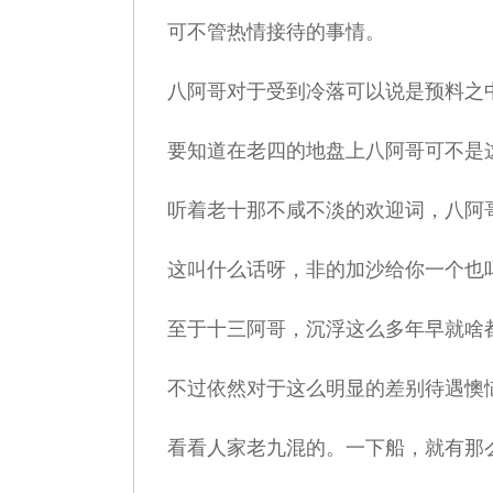
可不管热情接待的事情。
八阿哥对于受到冷落可以说是预料之
要知道在老四的地盘上八阿哥可不是这
听着老十那不咸不淡的欢迎词，八阿哥
这叫什么话呀，非的加沙给你一个也
至于十三阿哥，沉浮这么多年早就啥
不过依然对于这么明显的差别待遇懊
看看人家老九混的。一下船，就有那