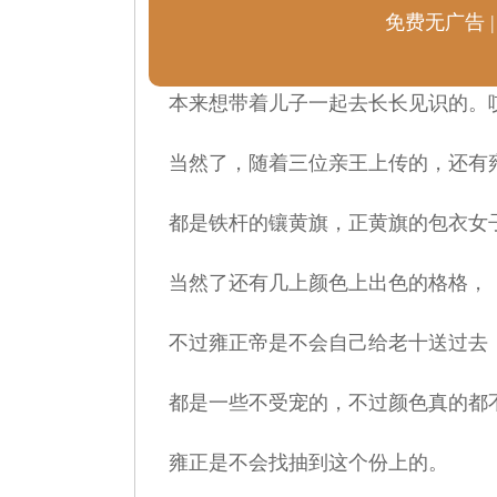
免费无广告 |
本来想带着儿子一起去长长见识的。
当然了，随着三位亲王上传的，还有
都是铁杆的镶黄旗，正黄旗的包衣女
当然了还有几上颜色上出色的格格，
不过雍正帝是不会自己给老十送过去
都是一些不受宠的，不过颜色真的都不
雍正是不会找抽到这个份上的。