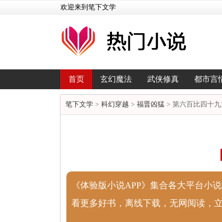
欢迎来到笔下文学
首页
玄幻魔法
武侠修真
都市言
笔下文学
>
科幻穿越
>
福晋凶猛
> 第六百比四十九
《体验版小说APP》集合各大平台小
看更多好书，离线下载，无网阅读，