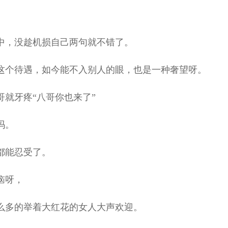
中，没趁机损自己两句就不错了。
个待遇，如今能不入别人的眼，也是一种奢望呀。
就牙疼“八哥你也来了”
吗。
都能忍受了。
恼呀，
么多的举着大红花的女人大声欢迎。