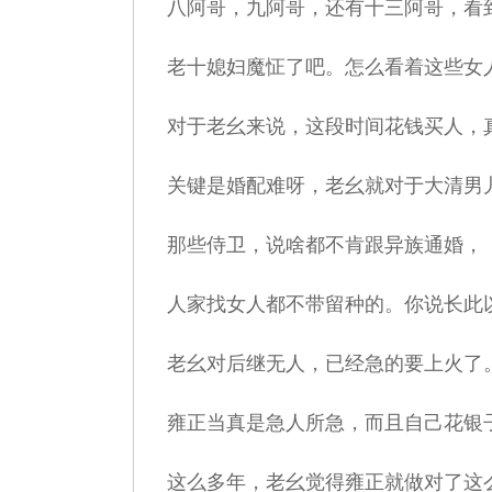
八阿哥，九阿哥，还有十三阿哥，看到
老十媳妇魔怔了吧。怎么看着这些女人
对于老幺来说，这段时间花钱买人，
关键是婚配难呀，老幺就对于大清男儿
那些侍卫，说啥都不肯跟异族通婚，
人家找女人都不带留种的。你说长此
老幺对后继无人，已经急的要上火了
雍正当真是急人所急，而且自己花银子
这么多年，老幺觉得雍正就做对了这