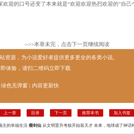
欢迎的口号还变了本来就是“欢迎欢迎热烈欢迎的”自己
-->>本章未完，点击下一页继续阅读
说站资源，为小说爱好者提供更多更全的各类小说。
立即体验，请扫二维码立即下载
 绿色无弹窗 | 内容更新快
上一章
目录
下一页
推荐本书
加入书签
场主的幸福生活
瘤剑仙
从文明晋升考核开始装天才
未来，地球成了神话