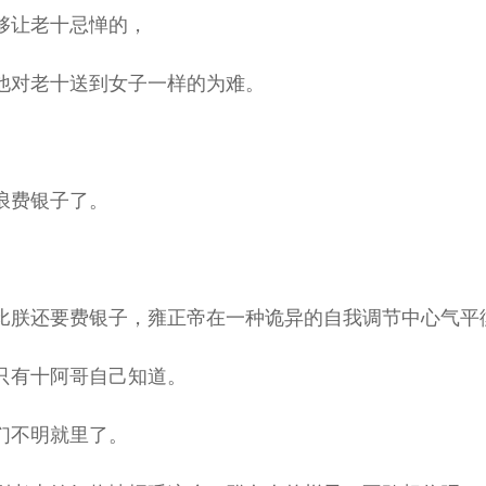
够让老十忌惮的，
他对老十送到女子一样的为难。
浪费银子了。
朕还要费银子，雍正帝在一种诡异的自我调节中心气平
只有十阿哥自己知道。
们不明就里了。